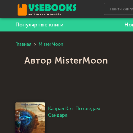
Популярные книги
Но
Главная
MisterMoon
Автор MisterMoon
Капрал Кэт. По следам
Сандара