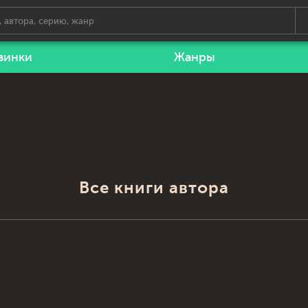
винки
Жанры
Все книги автора