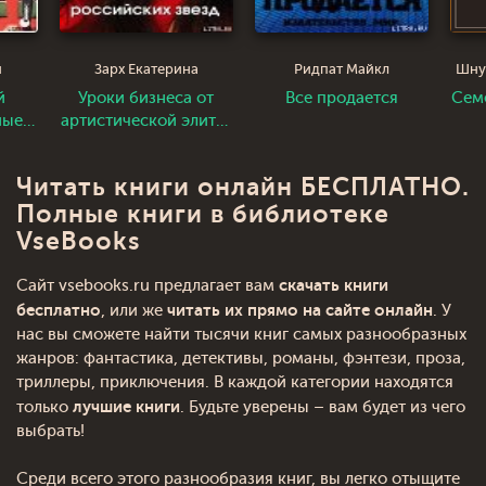
и
Зарх Екатерина
Ридпат Майкл
й
Уроки бизнеса от
Все продается
Сем
ные
артистической элиты.
анды
Деловой опыт
российских звезд
Читать книги онлайн БЕСПЛАТНО.
Полные книги в библиотеке
VseBooks
скачать книги
Сайт vsebooks.ru предлагает вам
бесплатно
читать их прямо на сайте онлайн
, или же
. У
нас вы сможете найти тысячи книг самых разнообразных
жанров: фантастика, детективы, романы, фэнтези, проза,
триллеры, приключения. В каждой категории находятся
лучшие книги
только
. Будьте уверены – вам будет из чего
выбрать!
Среди всего этого разнообразия книг, вы легко отыщите