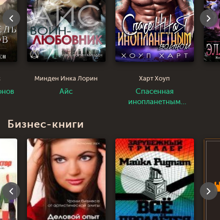
с
Минден Инка Лорин
Харт Хоуп
онов
Айс
Спасенная
инопланетным
воином
Бизнес-книги