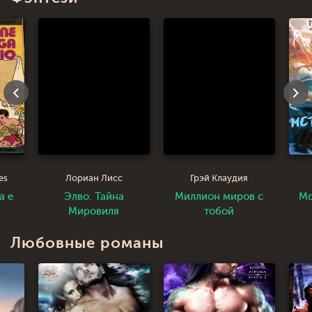
es
Лориан Лисс
Грэй Клаудия
ga e
Элво. Тайна
Миллион миров с
Мс
Мировиля
тобой
Любовные романы