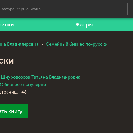
винки
Жанры
яна Владимировна
Семейный бизнес по-русски
ски
Шнуровозова Татьяна Владимировна
О бизнесе популярно
страниц:
48
ать книгу