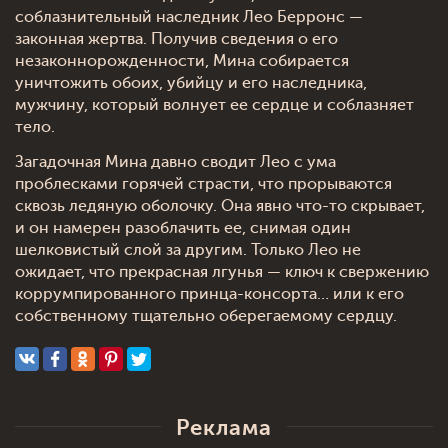
соблазнительный наследник Лео Берронс —
законная жертва. Получив сведения о его
незаконнорожденности, Мина собирается
уничтожить обоих, убийцу и его наследника,
мужчину, который волнует ее сердце и соблазняет
тело.
Загадочная Мина давно сводит Лео с ума
проблесками горячей страсти, что прорываются
сквозь ледяную оболочку. Она явно что-то скрывает,
и он намерен разоблачить ее, снимая один
шелковистый слой за другим. Только Лео не
ожидает, что прекрасная лгунья — ключ к свержению
коррумпированного принца-консорта… или к его
собственному тщательно оберегаемому сердцу.
Реклама