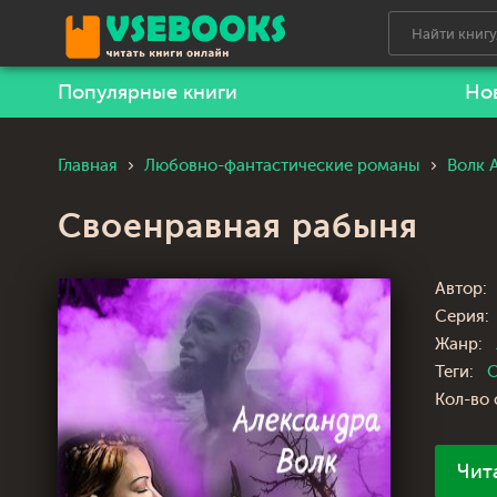
Популярные книги
Но
Главная
Любовно-фантастические романы
Волк 
Своенравная рабыня
Автор:
Серия:
Жанр:
Теги:
О
Кол-во 
Чит