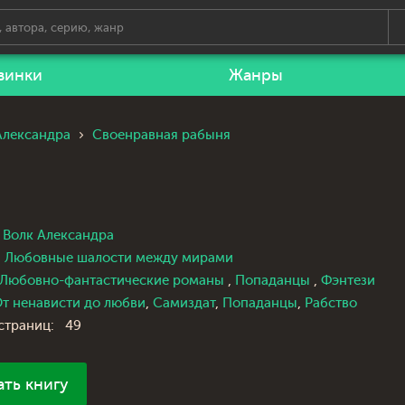
винки
Жанры
Александра
Своенравная рабыня
Волк Александра
Любовные шалости между мирами
Любовно-фантастические романы
,
Попаданцы
,
Фэнтези
т ненависти до любви
,
Самиздат
,
Попаданцы
,
Рабство
страниц:
49
ать книгу