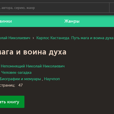
винки
Жанры
лай Николаевич
Карлос Кастанеда. Путь мага и воина духа
ага и воина духа
Непомнящий Николай Николаевич
Человек-загадка
Биографии и мемуары
,
Научпоп
страниц:
47
ать книгу