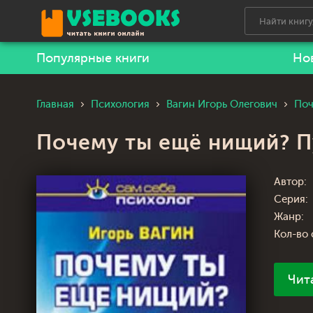
Популярные книги
Но
Главная
Психология
Вагин Игорь Олегович
Поч
Почему ты ещё нищий? П
Автор:
Серия:
Жанр:
Кол-во 
Чит