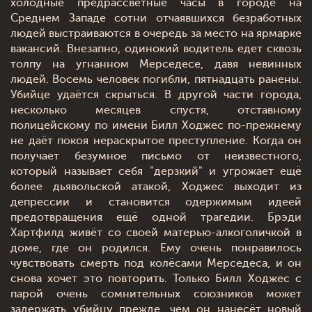
холодные предрассветные часы в городе на
Среднем Западе сотни отчаявшихся безработных
людей выстраиваются в очередь за место на ярмарке
вакансий. Внезапно, одинокий водитель едет сквозь
толпу на угнанном Мерседесе, давя невинных
людей. Восемь человек погибли, пятнадцать ранены.
Убийце удаётся скрыться. В другой части города,
несколько месяцев спустя, отставному
полицейскому по имени Билл Ходжес по-прежнему
не даёт покоя нераскрытое преступление. Когда он
получает безумное письмо от неизвестного,
который называет себя "дерзкий" и угрожает ещё
более дьявольской атакой, Ходжес выходит из
депрессии и становится одержимым идеей
предотвращения ещё одной трагедии. Брэди
Хартфилд живёт со своей матерью-алкоголичкой в
доме, где он родился. Ему очень понравилось
чувствовать смерть под колёсами Мерседеса, и он
снова хочет это повторить. Только Билл Ходжес с
парой очень сомнительных союзников может
задержать убийцу прежде, чем он нанесёт новый