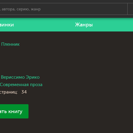
винки
Жанры
Пленник
Вериссимо Эрико
Современная проза
страниц:
34
ать книгу