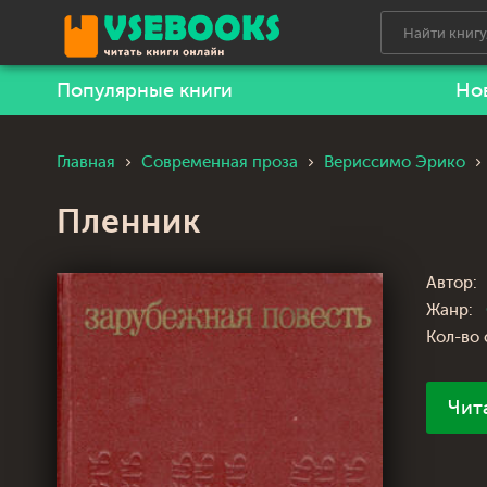
Популярные книги
Но
Главная
Современная проза
Вериссимо Эрико
Пленник
Автор:
Жанр:
Кол-во 
Чит