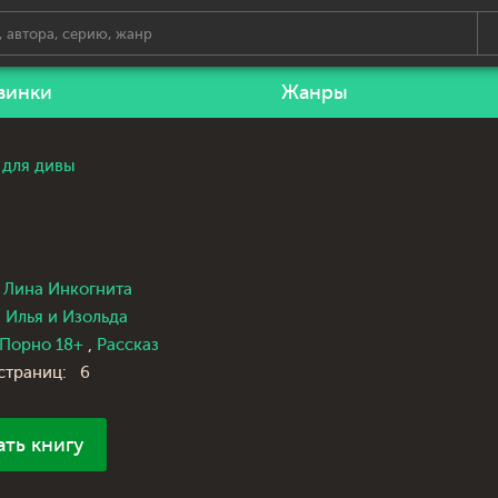
винки
Жанры
 для дивы
Лина Инкогнита
Илья и Изольда
Порно 18+
,
Рассказ
страниц:
6
ать книгу