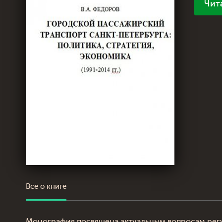
Чит
Все о книге
Монография посвящена актуальным вопросам регу