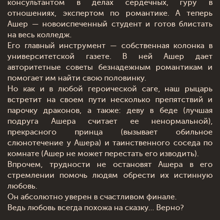
консультантом в делах сердечных, гуру в
отношениях, экспертом по романтике. А теперь
Ашер — новоиспеченный студент и готов блистать
на весь колледж.
Его главный инструмент — собственная колонка в
университетской газете. В ней Ашер дает
авторитетные советы безнадежным романтикам и
помогает им найти свою половинку.
Но как и в любой героической саге, наш рыцарь
встретит на своем пути несколько препятствий и
парочку драконов, а также: деву в беде (лучшая
подруга Ашера считает ее ненормальной),
прекрасного принца (вызывает обильное
слюнотечение у Ашера) и таинственного соседа по
комнате (Ашер не может перестать его изводить).
Впрочем, трудности не остановят Ашера в его
стремлении помочь людям обрести их истинную
любовь.
Он абсолютно уверен в счастливом финале.
Ведь любовь всегда похожа на сказку... Верно?