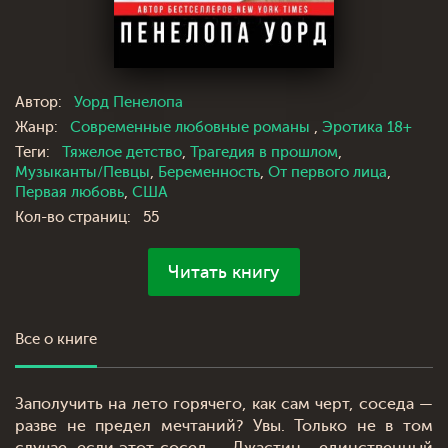
Автор:
Уорд Пенелопа
Жанр:
Современные любовные романы
,
Эротика 18+
Теги:
Тяжелое детство
,
Трагедия в прошлом
,
Музыканты/Певцы
,
Беременность
,
От первого лица
,
Первая любовь
,
США
Кол-во страниц:
55
Читать книгу
Все о книге
Заполучить на лето горячего, как сам черт, соседа —
разве не предел мечтаний? Увы. Только не в том