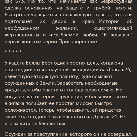
как 673. Но то, что начинается как безрассудная
сделка основанная на защите и грубой похоти,
быстро превращается в опаляющую страсть, которая
подтолкнет их двоих к краю....История об
необузданном желании, ошеломляющей
жертвенности и незыблемой любви, "В ловушке"
первая книга из серии Приговоренные.
* * * * *
У кадета Беллы Вест одна простая цель, когда она
присоединяется к научной экспедиции на Драгаш25,
известную каторжную планету, куда ссылают
осужденных с Земли. Заработать необходимые
кредиты, чтобы спасти от голода свою семью. Но
когда ее шаттл терпит крушение, и большинство из
экипажа погибает, ее простая миссия быстро
осложняется. Теперь, чтобы выжить, ей придется
зависеть от одного заключенного на Драгаш 25. Но
его защита не бесплатная.
Осужден за преступление, которого он не совершал,