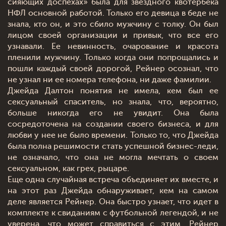
сияющих доспехах» была для звездного квотербека
НФЛ основной работой. Только его девица в беде не
знала, кто он, и это сбило мужчину с толку. Он был
лицом своей организации и привык, что все его
узнавали. Ее невинность, очарование и красота
пленили мужчину. Только когда они попрощались и
пошли каждый своей дорогой, Рейнер осознал, что
не узнал ни ее номера телефона, ни даже фамилии.
Джейда Далтон понятия не имела, кем был ее
сексуальный спаситель, но знала, что, вероятно,
больше никогда его не увидит. Она была
сосредоточена на создании своего бизнеса, и для
любви у нее не было времени. Только то, что Джейда
была полна решимости стать успешной бизнес-леди,
не означало, что она не могла мечтать о своем
сексуальном, как грех, рыцаре.
Еще одна случайная встреча объединяет их вместе, и
на этот раз Джейда обнаруживает, кем на самом
деле является Рейнер. Она быстро узнает, что идет в
комплекте к свиданиям с футбольной легендой, и не
уверена, что может справиться с этим. Рейнер