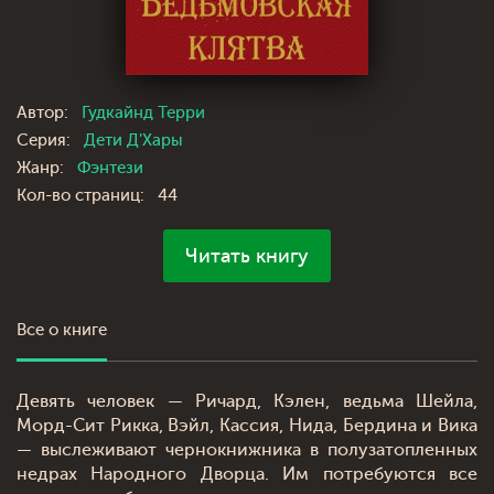
Автор:
Гудкайнд Терри
Серия:
Дети Д'Хары
Жанр:
Фэнтези
Кол-во страниц:
44
Читать книгу
Все о книге
Девять человек — Ричард, Кэлен, ведьма Шейла,
Морд-Сит Рикка, Вэйл, Кассия, Нида, Бердина и Вика
— выслеживают чернокнижника в полузатопленных
недрах Народного Дворца. Им потребуются все