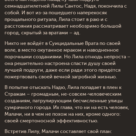
семнадцатилетней Лилы Сантос, Надя, покончила с
собой. И вот из-за пошедшего наперекосяк
прощального ритуала, Лила стоит в раю и с
расстояния рассматривает необозримо большой
город, скрытый за вратами – ад.
Никто не войдёт в Суицидальные Врата по своей
воле, в место окутанное мраком и наводненное
порочными созданиями. Но Лила отнюдь непроста –
она решительно настроена спасти душу своей
лучшей подруги, даже если ради этого придётся
пожертвовать своей вечной загробной жизнью.
В попытке отыскать Надю, Лила попадает в плен к
Стражам – громадным, не-совсем-человеческим
созданиям, патрулирующим бесчисленные улицы
сумрачного города. Их глава, что ни на есть человек,
Малачи, ни в чем не похож на них, кроме одного:
своей смертоносной эффективностью.
Встретив Лилу, Малачи составляет свой план: