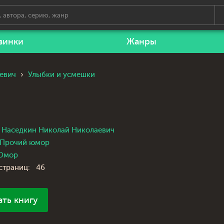
винки
Жанры
евич
Улыбки и усмешки
Наседкин Николай Николаевич
Прочий юмор
Юмор
страниц:
46
ать книгу