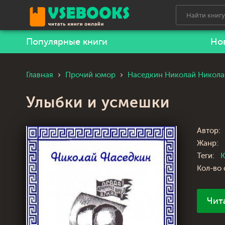
Популярные книги
Но
Главная
Прочий юмор
Наседкин Николай Никола
Улыбки и усмешки
Автор:
Жанр:
Теги:
Кол-во 
Чит