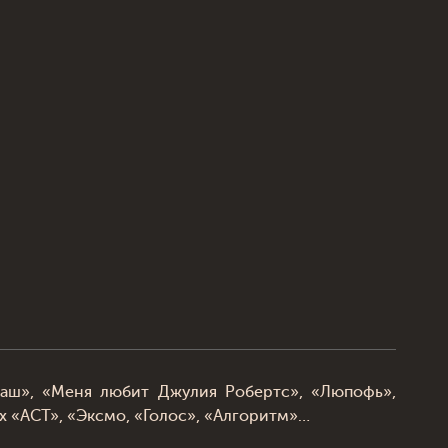
каш», «Меня любит Джулия Робертс», «Люпофь»,
х «АСТ», «Эксмо, «Голос», «Алгоритм»…