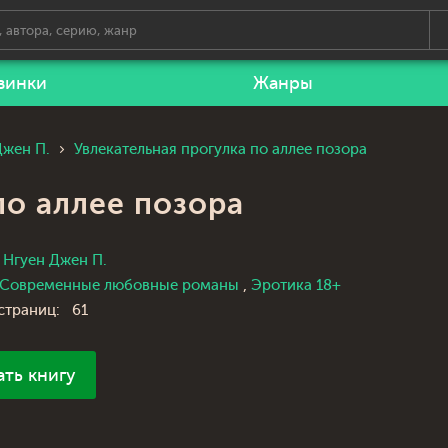
винки
Жанры
Джен П.
Увлекательная прогулка по аллее позора
по аллее позора
Нгуен Джен П.
Современные любовные романы
,
Эротика 18+
страниц:
61
ать книгу