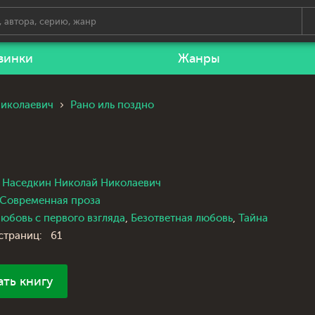
винки
Жанры
Николаевич
Рано иль поздно
Наседкин Николай Николаевич
Современная проза
юбовь с первого взгляда
,
Безответная любовь
,
Тайна
страниц:
61
ать книгу