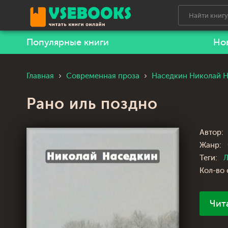
Популярные книги
Но
Главная
Современная проза
Наседкин Николай 
Рано иль поздно
Автор:
Жанр:
Теги:
Л
Кол-во 
Чит