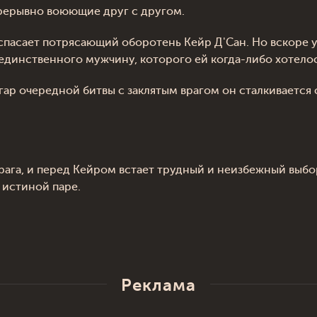
рерывно воюющие друг с другом.
 спасает потрясающий оборотень Кейр Д'Сан. Но вскоре 
 единственного мужчину, которого ей когда-либо хотело
згар очередной битвы с заклятым врагом он сталкиваетс
ага, и перед Кейром встает трудный и неизбежный выбор
 истиной паре.
Реклама