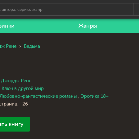
винки
Жанры
ж Рене
Ведьма
Джордж Рене
Ключ в другой мир
Любовно-фантастические романы
,
Эротика 18+
страниц:
26
ать книгу