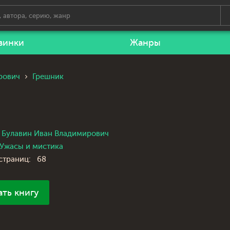
винки
Жанры
рович
Грешник
Булавин Иван Владимирович
Ужасы и мистика
страниц:
68
ать книгу