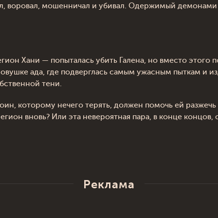
ал, воровал, мошенничал и убивал. Одержимый демонами
гион Хани — попыталась убить Галена, но вместо этого 
ловушке ада, где подверглась самым ужасным пыткам и из
обственной тени.
оин, которому нечего терять, должен помочь ей разжечь 
егион вновь? Или эта невероятная пара, в конце концов,
Реклама