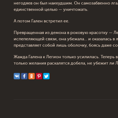
негодяев он был наихудшим. Он самозабвенно лг
единственной целью — уничтожать.
А потом Гален встретил ее.
Превращенная из демона в роковую красотку — Ле
испепеляющей связи, она убежала… и оказалась в 
представляет собой лишь оболочку, боясь даже с
Жажда Галена к Легион только усилилась. Теперь в
только желания раскалятся добела, не убежит ли Л