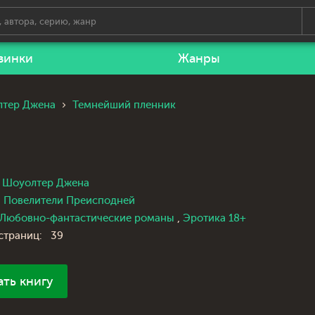
винки
Жанры
тер Джена
Темнейший пленник
Шоуолтер Джена
Повелители Преисподней
Любовно-фантастические романы
,
Эротика 18+
страниц:
39
ать книгу