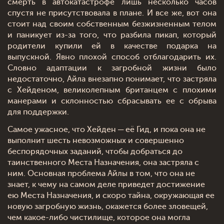
смерть в автокатастрофе лишь несколько часов
спустя не присутствовала в плане. И все же, вот она
стоит над своим собственным безжизненным телом
и паникует из-за того, что разбила пикап, который
родители купили ей в качестве подарка на
выпускной. Явно плохой способ отблагодарить их.
Словно адаптации к загробной жизни было
недостаточно, Айла внезапно понимает, что застряла
с Хейденом, великолепным британцем с плохими
манерами и склонностью сбрасывать ее с обрыва
для поддержки.
Самое ужасное, что Хейден ─ её Гид, и пока она не
выполнит шесть невозможных и совершенно
беспорядочных заданий, чтобы добраться до
таинственного Места Назначения, она застряла с
ним. Основная проблема Айлы в том, что она не
знает, к чему на самом деле приведет достижение
ею Места Назначения, и скоро тайна, окружающая ее
новую загробную жизнь, окажется более зловещей,
чем какое-либо чистилище, которое она могла