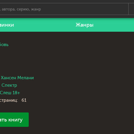
винки
Жанры
бовь
Хансен Мелани
Спектр
Слеш 18+
страниц:
61
ать книгу