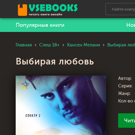
Популярные книги
Но
Главная
Слеш 18+
Хансен Мелани
Выбирая лю
Выбирая любовь
Автор:
Серия:
Жанр:
Кол-во 
Чит