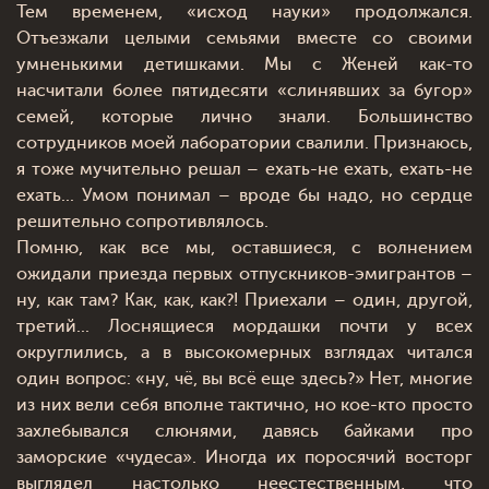
Тем временем, «исход науки» продолжался.
Отъезжали целыми семьями вместе со своими
умненькими детишками. Мы с Женей как-то
насчитали более пятидесяти «слинявших за бугор»
семей, которые лично знали. Большинство
сотрудников моей лаборатории свалили. Признаюсь,
я тоже мучительно решал – ехать-не ехать, ехать-не
ехать... Умом понимал – вроде бы надо, но сердце
решительно сопротивлялось.
Помню, как все мы, оставшиеся, с волнением
ожидали приезда первых отпускников-эмигрантов –
ну, как там? Как, как, как?! Приехали – один, другой,
третий... Лоснящиеся мордашки почти у всех
округлились, а в высокомерных взглядах читался
один вопрос: «ну, чё, вы всё еще здесь?» Нет, многие
из них вели себя вполне тактично, но кое-кто просто
захлебывался слюнями, давясь байками про
заморские «чудеса». Иногда их поросячий восторг
выглядел настолько неестественным, что