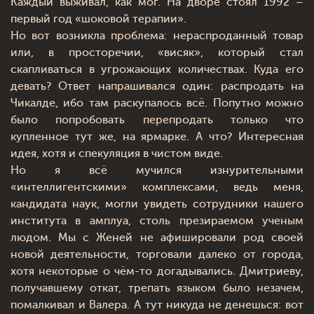
Каждый выживал, как мог. На дворе стоял 1992 –
первый год «шоковой терапии».
Но вот возникла проблема: нераспроданный товар
или, в просторечии, «висяк», который стал
скапливаться в угрожающих количествах. Куда его
девать? Ответ напрашивался один: распродать на
Чикалде, ибо там раскупалось всё. Попутно можно
было попробовать перепродать только что
купленное тут же, на ярмарке. А что? Интересная
идея, хотя и спекуляция в чистом виде.
Но я всё мучился изнурительными
«интеллигентскими» комплексами, ведь меня,
кандидата наук, могли увидеть сотрудники нашего
института в амплуа, столь презираемом ученым
людом. Мы с Женей не афишировали род своей
новой деятельности, торговали далеко от города,
хотя некоторые о чём-то догадывались. Дмитриеву,
получавшему откат, трепать языком было незачем,
помалкивал и Валера. А тут никуда не денешься: вот