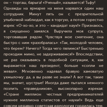
он – торгаш, барыга! «Ученый», называется! Тьфу!
Однажды на ярмарке на меня нарвался один наш
сотрудник. Минут пять он с презрительной
улыбочкой наблюдал, как я торгую, а потом горестно
изрек: «О-хо-хо, и это – кандидат наук!» Признаюсь,
я смущенно замялся. Выручила моя супруга,
торговавшая рядом. Чувствуя мое смятение, она
быстро с ним «разобралась»: «Так, молодой человек,
что берем? Ничего? Тогда чего пялимся? Быстренько
проходим мимо, не задерживаемся!» Впоследствии,
не раз оказываясь в подобной ситуации, я, как
выражается наш президент, больше «сопли не
жевал». Мгновенно надевал бравую хамоватую
ухмылочку: да, а вы разве не знали? А вот так, такие
мы, значит, шустрые! Иногда даже пытался немного
позлить «праведников», высокопарно изрекая:
«Стране миллион честных предпринимателей
нужнее миллиона статистов от науки!» Ведь еще
совсем недавно советская идеология гордилась тем,