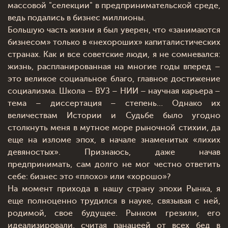
массовой "селекции" в предпринимательской среде,
ведь подались в бизнес миллионы.
Большую часть жизни я был уверен, что «занимаются
бизнесом» только в «нехороших» капиталистических
странах. Как и все советские люди, я не сомневался:
жизнь, распланированная на многие годы вперед –
это великое социальное благо, главное достижение
социализма. Школа – ВУЗ – НИИ – научная карьера –
тема – диссертация – степень… Однако их
величествам Истории и Судьбе было угодно
столкнуть меня в мутное море рыночной стихии, да
еще на изломе эпох, в начале знаменитых «лихих
девяностых». Признаюсь, даже начав
предпринимать, сам долго не мог честно ответить
себе: бизнес это «плохо» или «хорошо»?
На момент прихода в нашу страну эпохи Рынка, я
еще полноценно трудился в науке, связывая с ней,
родимой, свое будущее. Рынком грезили, его
идеализировали, считая панацеей от всех бед в