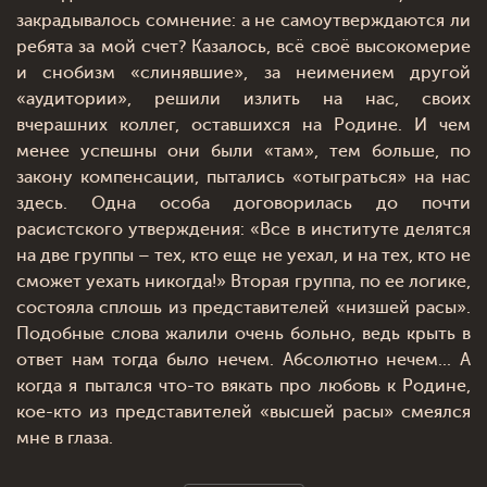
закрадывалось сомнение: а не самоутверждаются ли
ребята за мой счет? Казалось, всё своё высокомерие
и снобизм «слинявшие», за неимением другой
«аудитории», решили излить на нас, своих
вчерашних коллег, оставшихся на Родине. И чем
менее успешны они были «там», тем больше, по
закону компенсации, пытались «отыграться» на нас
здесь. Одна особа договорилась до почти
расистского утверждения: «Все в институте делятся
на две группы – тех, кто еще не уехал, и на тех, кто не
сможет уехать никогда!» Вторая группа, по ее логике,
состояла сплошь из представителей «низшей расы».
Подобные слова жалили очень больно, ведь крыть в
ответ нам тогда было нечем. Абсолютно нечем... А
когда я пытался что-то вякать про любовь к Родине,
кое-кто из представителей «высшей расы» смеялся
мне в глаза.