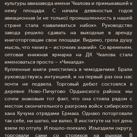
культуры авиазавода имени Чкалова и примыкавшей к
нему площади. С начала девяностых годов
авиационная (и не только) промышленность в нашей
стране стала «заваливаться набок». Руководство
завода решило сдавать на выходные в аренду
книготорговцам свои площади. Видимо, грела душу
мысль, что «книга – источник знаний». Со временем,
оптовая книжная ярмарка на ДК Чкалова стала
именоваться просто – «Чикалда».
Купленные книги уместились в чемоданчике. Брали
руководствуясь интуицией, и на первый раз она нас
почти не подвела. Торговый дебют состоялся в
деревне Ново-Пичугово Ордынского района: мы
сочли знаковым тот факт, что она стояла рядом с
местом окончательного разгрома войск сибирского
хана Кучума отрядами Ермака. Однако поторговали
так себе, ни шатко, ни валко. В институте на тот день
взяли по отгулу. И пошло-поехало. Изъездили округу,
торговали сами со столиков на рынках. В