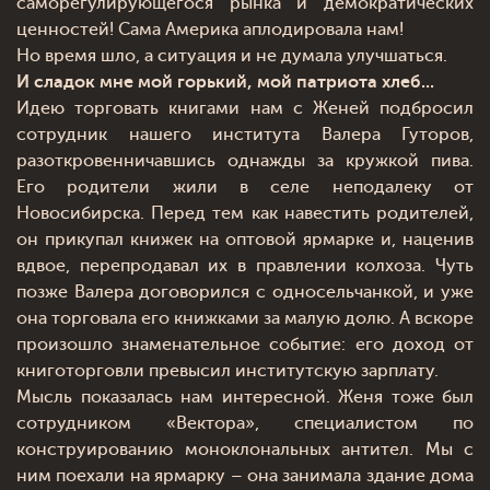
саморегулирующегося рынка и демократических
ценностей! Сама Америка аплодировала нам!
Но время шло, а ситуация и не думала улучшаться.
И сладок мне мой горький, мой патриота хлеб...
Идею торговать книгами нам с Женей подбросил
сотрудник нашего института Валера Гуторов,
разоткровенничавшись однажды за кружкой пива.
Его родители жили в селе неподалеку от
Новосибирска. Перед тем как навестить родителей,
он прикупал книжек на оптовой ярмарке и, наценив
вдвое, перепродавал их в правлении колхоза. Чуть
позже Валера договорился с односельчанкой, и уже
она торговала его книжками за малую долю. А вскоре
произошло знаменательное событие: его доход от
книготорговли превысил институтскую зарплату.
Мысль показалась нам интересной. Женя тоже был
сотрудником «Вектора», специалистом по
конструированию моноклональных антител. Мы с
ним поехали на ярмарку – она занимала здание дома