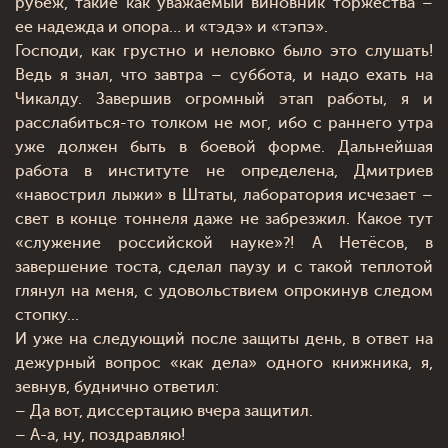
рубеж, такие как уважаемый виновник торжества –
ее надежда и опора… и «тэдэ» и «тэпэ».
Господи, как грустно и неловко было это слушать!
Ведь я знал, что завтра – суббота, и надо ехать на
Чикалду. Завершив огромный этап работы, я и
расслабиться-то толком не мог, ибо с раннего утра
уже должен быть в боевой форме. Дальнейшая
работа в институте не определена, Дмитриев
«навострил лыжи» в Штаты, лаборатория исчезает –
свет в конце тоннеля даже не забрезжил. Какое тут
«служение российской науке»?! А Нетёсов, в
завершение тоста, сделал паузу и с такой теплотой
глянул на меня, с удовольствием опрокинув следом
стопку...
И уже на следующий после защиты день, в ответ на
дежурный вопрос «как дела» одного книжника, я,
зевнув, буднично ответил:
– Да вот, диссертацию вчера защитил.
– А-а, ну, поздравляю!