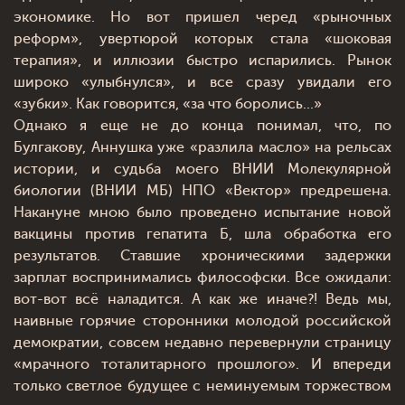
экономике. Но вот пришел черед «рыночных
реформ», увертюрой которых стала «шоковая
терапия», и иллюзии быстро испарились. Рынок
широко «улыбнулся», и все сразу увидали его
«зубки». Как говорится, «за что боролись...»
Однако я еще не до конца понимал, что, по
Булгакову, Аннушка уже «разлила масло» на рельсах
истории, и судьба моего ВНИИ Молекулярной
биологии (ВНИИ МБ) НПО «Вектор» предрешена.
Накануне мною было проведено испытание новой
вакцины против гепатита Б, шла обработка его
результатов. Ставшие хроническими задержки
зарплат воспринимались философски. Все ожидали:
вот-вот всё наладится. А как же иначе?! Ведь мы,
наивные горячие сторонники молодой российской
демократии, совсем недавно перевернули страницу
«мрачного тоталитарного прошлого». И впереди
только светлое будущее с неминуемым торжеством