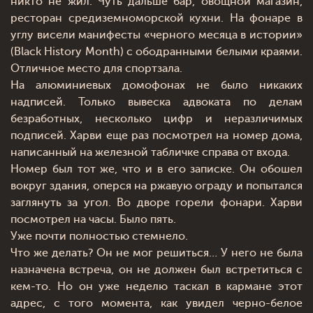
никто не жил. Чуть дальше бар, овощной магазин,
ресторан средиземноморской кухни. На фонаре в
углу висели манифесты «черного месяца в истории»
(Black History Month) с ободранными белыми краями.
Отличное место для спортзала.
На алюминиевых домофонах не было никаких
надписей. Только вывеска адвоката по делам
безработных, несколько цифр и неразличимых
подписей. Харви еще раз посмотрел на номер дома,
написанный на железной табличке справа от входа.
Номер был тот же, что и в его записке. Он обошел
вокруг здания, оперся на ржавую ограду и попытался
заглянуть за угол. Во дворе горели фонари. Харви
посмотрел на часы. Было пять.
Уже почти полностью стемнело.
Что же делать? Он не мог решиться… У него не была
назначена встреча, он не должен был встретиться с
кем-то. Но он уже неделю таскал в кармане этот
адрес, с того момента, как увидел черно-белое