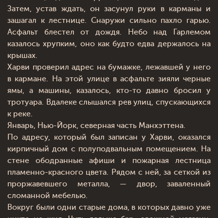
Затем, устав ждать, он засунул руки в карманы и
зашагал к лестнице. Снаружи сильно пахло гарью.
Асфальт блестел от дождя. Небо над Гарлемом
казалось хрупким, оно как будто едва держалось на
крышах.
Харви проверил адрес на бумажке, лежавшей у него
в кармане. На этой улице в асфальте зияли черные
ямы, а машины, казалось, кто-то давно бросил у
тротуара. Вдалеке слышался рев улиц, спускающихся
к реке.
Январь, Нью-Йорк, северная часть Манхэттена.
По адресу, который был записан у Харви, оказался
кирпичный дом с полуподвальным помещением. На
стене ободранные афиши и пожарная лестница
пламенно-красного цвета. Рядом с ней, за сеткой из
проржавевшего металла, — двор, заваленный
сломанной мебелью.
Вокруг были одни старые дома, в которых давно уже