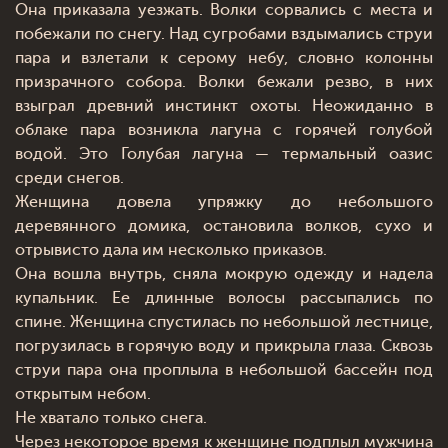
Она приказала уезжать. Волки сорвались с места и
побежали по снегу. Над сугробами вздымались струи
пара и взлетали к серому небу, словно колонны
призрачного собора. Волки бежали резво, в них
взыграл древний инстинкт охоты. Неожиданно в
облаке пара возникла лагуна с горячей голубой
водой. Это Голубая лагуна — термальный оазис
среди снегов.
Женщина довела упряжку до небольшого
деревянного домика, остановила волков, сухо и
отрывисто дала им несколько приказов.
Она вошла внутрь, сняла мокрую одежду и надела
купальник. Ее длинные волосы рассыпались по
спине. Женщина спустилась по небольшой лестнице,
погрузилась в горячую воду и прикрыла глаза. Сквозь
струи пара она проплыла в небольшой бассейн под
открытым небом.
Не хватало только снега.
Через некоторое время к женщине подплыл мужчина