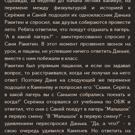
Однажды, за неделю до начала летних каникул, на
перемене между физкультурой и историей к
Серёжке и Саней подошёл их одноклассник Данька
Ракитин и спросил, как друзья собираются провести
лето. Ребята ответили, что поедут отдыхать в лагерь.
"А в какой лагерь?" - заинтересованно спросил у
Сани Ракитин. В этот момент прозвенел звонок на
урок, и пацаны, не успевшие ничего ответить Даньке,
вместе с ним побежали в класс.
Ракитин был упрямым пацаном, и если он задавал
вопрос, то расстраивался, когда не получал на него
ответ. Поэтому Даня на следующей же перемене
подошёл к Каменеву и попросил его: "Скажи, Серёга,
в какой лагерь вы с Саньком собрались поехать и
когда?" Серёжка оторвался от учебника по ОБЖ и
ответил, что они с Саней поедут в лагерь "Малышок"
в первую смену. "В "Малышок" в первую смену?" - с
удивлением переспросил Данька. "Да, а что?" - в
свою очередь удивился Каменев. Но ответить на