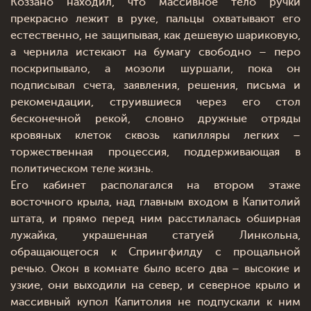
Коззано находил, что массивное тело ручки
прекрасно лежит в руке, пальцы охватывают его
естественно, не защипывая, как дешевую шариковую,
а чернила истекают на бумагу свободно – перо
поскрипывало, а мозоли шуршали, пока он
подписывал счета, заявления, решения, письма и
рекомендации, струившиеся через его стол
бесконечной рекой, словно дружные отряды
кровяных клеток сквозь капилляры легких –
торжественная процессия, поддерживающая в
политическом теле жизнь.
Его кабинет располагался на втором этаже
восточного крыла, над главным входом в Капитолий
штата, и прямо перед ним расстилалась обширная
лужайка, украшенная статуей Линкольна,
обращающегося к Спрингфилду с прощальной
речью. Окон в комнате было всего два – высокие и
узкие, они выходили на север, и северное крыло и
массивный купол Капитолия не подпускали к ним