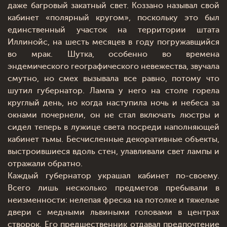
даже багровый закатный свет. Коззано называл свой
кабинет «полярный кругом», поскольку это был
единственный участок на территории штата
Иллинойс, на шесть месяцев в году погружавщийся
во мрак. Шутка, особенно во времена
эндемического географического невежества, звучала
смутно, но смех вызывала все равно, потому что
шутил губернатор. Лампа у него на столе горела
круглый день, но когда наступила ночь и небеса за
окнами почернели, он не стал включать люстры и
сидел теперь в лужице света посреди наполняющей
кабинет тьмы. Бесчисленные декоративные объекты,
выстроившиеся вдоль стен, улавливали свет лампы и
отражали обратно.
Каждый губернатор украшал кабинет по-своему.
Всего лишь несколько предметов пребывали в
неизменности: нелепая фреска на потолке и тяжелые
двери с медными львиными головами в центрах
створок. Его предшественник отдавал предпочтение