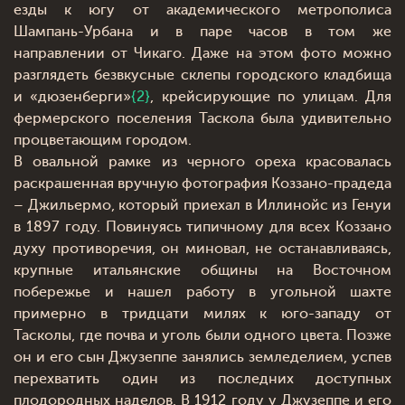
езды к югу от академического метрополиса
Шампань-Урбана и в паре часов в том же
направлении от Чикаго. Даже на этом фото можно
разглядеть безвкусные склепы городского кладбища
и «дюзенберги»
{2}
, крейсирующие по улицам. Для
фермерского поселения Таскола была удивительно
процветающим городом.
В овальной рамке из черного ореха красовалась
раскрашенная вручную фотография Коззано-прадеда
– Джильермо, который приехал в Иллинойс из Генуи
в 1897 году. Повинуясь типичному для всех Коззано
духу противоречия, он миновал, не останавливаясь,
крупные итальянские общины на Восточном
побережье и нашел работу в угольной шахте
примерно в тридцати милях к юго-западу от
Тасколы, где почва и уголь были одного цвета. Позже
он и его сын Джузеппе занялись земледелием, успев
перехватить один из последних доступных
плодородных наделов. В 1912 году у Джузеппе и его