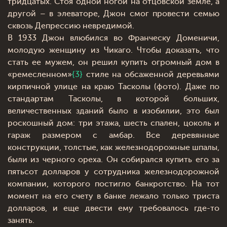
тридцатых. Стоя одной ногой на отцовской земле, а
другой – в элеваторе, Джон смог провести семью
сквозь Депрессию невредимой.
В 1933 Джон влюбился во Франческу Доменичи,
молодую женщину из Чикаго. Чтобы доказать, что
стать ее мужем, он решил купить огромный дом в
«ремесленном»
{3}
стиле на обсаженной деревьями
кирпичной улице на краю Тасколы (фото). Даже по
стандартам Тасколы, в которой больших,
величественных зданий было в изобилии, это был
роскошный дом: три этажа, шесть спален, цоколь и
гараж размером с амбар. Все деревянные
конструкции, толстые, как железнодорожные шпалы,
были из черного ореха. Он собирался купить его за
пятьсот долларов у сотрудника железнодорожной
компании, которого постигло банкротство. На тот
момент на его счету в банке лежало только триста
долларов, и еще двести ему требовалось где-то
занять.