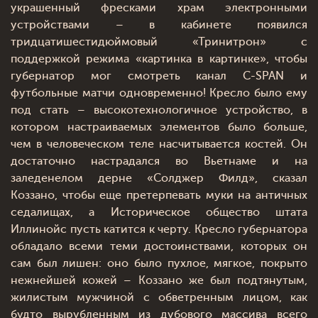
украшенный фресками храм электронными
устройствами – в кабинете появился
тридцатишестидюймовый «Тринитрон» с
поддержкой режима «картинка в картинке», чтобы
губернатор мог смотреть канал C-SPAN и
футбольные матчи одновременно! Кресло было ему
под стать – высокотехнологичное устройство, в
котором настраиваемых элементов было больше,
чем в человеческом теле насчитывается костей. Он
достаточно настрадался во Вьетнаме и на
заледенелом дерне «Солджер Филд», сказал
Коззано, чтобы еще претерпевать муки на античных
седалищах, а Историческое общество штата
Иллинойс пусть катится к черту. Кресло губернатора
обладало всеми теми достоинствами, которых он
сам был лишен: оно было пухлое, мягкое, покрыто
нежнейшей кожей – Коззано же был подтянутым,
жилистым мужчиной с обветренным лицом, как
будто вырубленным из дубового массива всего