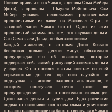
Поиски привели его в Чикаго, к дверям Сэма Мейера
(фото), в прошлом – Шмуэля Мейеровича. Сэм
Мейер управлял несколькими родственными
предприятиями из лавки на Максвелл Стрит, в
западной части Чикаго (фото). Одно из этих
предприятий занималось тем, что ссужало деньги.
Сын Сэма звали Дэвид; он был законником.
Каждый итальянец, с которым Джон Коззано
беседовал дольше десяти минут, обязательно
предупреждал его об опасностях, которым
подвергает себя всякий, рискующий занимать деньги
у евреев. Он относился к этим советам со всей
серьезностью до тех пор, пока случайно не
подслушал в Тасколе разговор англосаксов, в
котором прозвучало точно такое же
предупреждение – но относительно итальянцев.
Джон занял деньги и купил дом. Едва расчистив
подвал от накопившегося в нем хлама и уничтожив
страшно расплодившихся блох, он вернулся в Чикаго