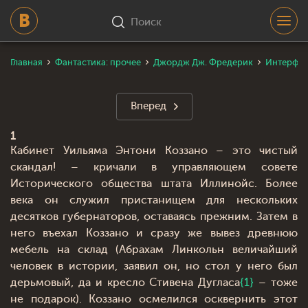
Поиск
Главная
Фантастика: прочее
Джордж Дж. Фредерик
Интерфей
Вперед
1
Кабинет Уильяма Энтони Коззано – это чистый
скандал! – кричали в управляющем совете
Исторического общества штата Иллинойс. Более
века он служил пристанищем для нескольких
десятков губернаторов, оставаясь прежним. Затем в
него въехал Коззано и сразу же вывез древнюю
мебель на склад (Абрахам Линкольн величайший
человек в истории, заявил он, но стол у него был
дерьмовый, да и кресло Стивена Дугласа
{1}
– тоже
не подарок). Коззано осмелился осквернить этот