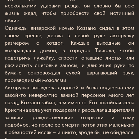
несколькими ударами резца; он словно бы всю
жизнь ждал, чтобы приобрести свой истинный
облик.
Однажды январской ночью Коззано сидел в этом
своем кресле, держа в левой руке авторучку
размером с хотдог. Каждые выходные он
возвращался домой, в городок Таскола, чтобы
подстричь лужайку, сгрести опавшие листья или
расчистить снеговые заносы, и движения руки по
бумаге сопровождал сухой царапающий звук,
производимый мозолями.
Авторучка выглядела дорогой и была подарена ему
какой-то невероятно важной персоной много лет
назад; Коззано забыл, кем именно. Его покойная жена
Кристина вела учет подаркам и рассылала дарителям
записки, рождественские открытки и тому
подобное, но после ее смерти поток этих маленьких
любезностей иссяк – и никто, вроде бы, не обиделся.