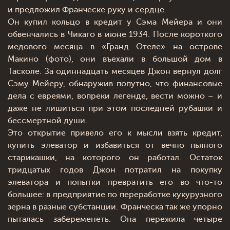
и предложил Франческе руку и сердце.
Он купил кольцо в кредит у Сэма Мейера и они
обвенчались в Чикаго в июне 1934. После короткого
медового месяца в «Гранд Отеле» на острове
Макино (фото), они въехали в большой дом в
Тасколе. За одиннадцать месяцев Джон вернул долг
Сэму Мейеру, обнаружив попутно, что финансовые
дела с евреями, вопреки легенде, вести можно – и
даже не лишиться при этом последней рубашки и
бессмертной души.
Это открытие привело его к мысли взять кредит,
купить элеватор и избавиться от вечно пьяного
старикашки, на которого он работал. Остаток
тридцатых годов Джон потратил на покупку
элеватора и попытки превратить его во что-то
большее: в предприятие по переработке кукурузного
зерна в разные субстанции. Франческа так же упорно
пыталась забеременеть. Она пережила четыре