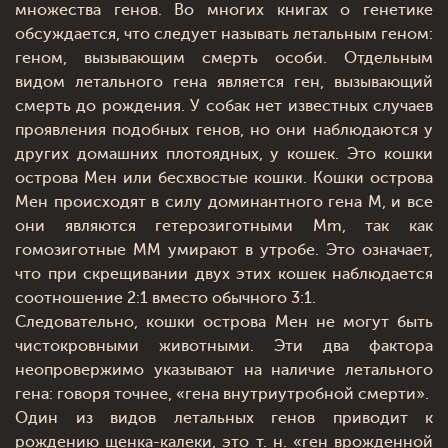
множества генов. Во многих книгах о генетике
обсуждается, что следует называть летальным геном:
геном, вызывающим смерть особи. Отдельным
видом летального гена является ген, вызывающий
смерть до рождения. У собак нет известных случаев
проявления подобных генов, но они наблюдаются у
других домашних плотоядных, у кошек. Это кошки
острова Мен или бесхвостые кошки. Кошки острова
Мен происходят в силу доминантного гена М, и все
они являются гетерозиготными Mm, так как
гомозиготные MM умирают в утробе. Это означает,
что при скрещивании двух этих кошек наблюдается
соотношение 2:1 вместо обычного 3:1.
Следовательно, кошки острова Мен не могут быть
чистокровными животными. Эти два фактора
неопровержимо указывают на наличие летального
гена: говоря точнее, «гена внутриутробной смерти».
Один из видов летальных генов приводит к
рождению щенка-калеки, это т. н. «ген врожденной