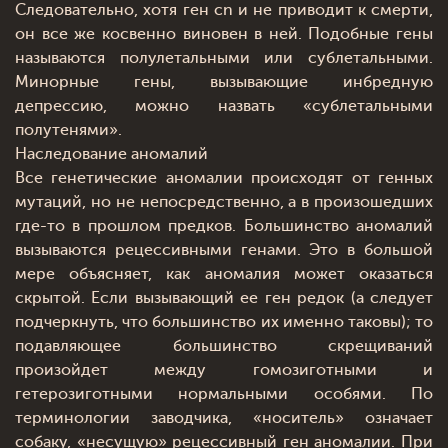
Следовательно, хотя ген cn и не приводит к смерти,
он все же косвенно виновен в ней. Подобные гены
называются полулетальными или сублетальными.
Минорные гены, вызывающие инбредную
депрессию, можно назвать «сублетальными
полутенями».
Наследование аномалий
Все генетические аномалии происходят от генных
мутаций, но не непосредственно, а в произошедших
где-то в прошлом предков. Большинство аномалий
вызываются рецессивными генами. Это в большой
мере объясняет, как аномалия может оказаться
скрытой. Если вызывающий ее ген редок (а следует
подчеркнуть, что большинство их именно таковы); то
подавляющее большинство скрещиваний
произойдет между гомозиготными и
гетерозиготными нормальными особями. По
терминологии заводчика, «носитель» означает
собаку, «несущую» рецессивный ген аномалии. При