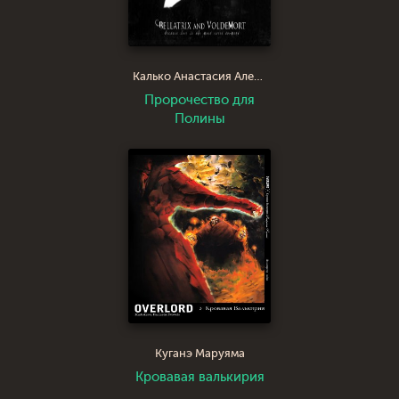
Калько Анастасия Александровна
Пророчество для
Полины
Куганэ Маруяма
Кровавая валькирия