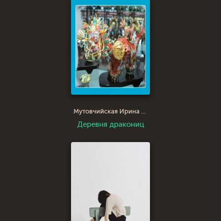
Мутовчийская Ирина Зиновьевна И-ра
Деревня дракониц