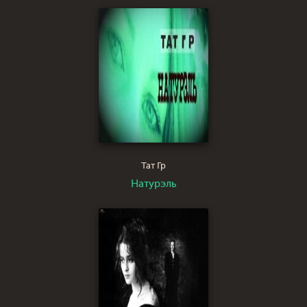
вежливых человечках
Тат Гр
Натурэль