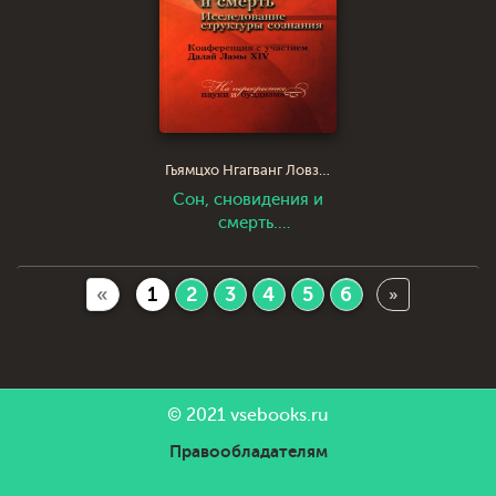
Гьямцхо Нгагванг Ловзанг Тэнцзин Далай-лама XIV
Сон, сновидения и
смерть.
Исследование
структуры сознания
«
1
2
3
4
5
6
»
© 2021
vsebooks.ru
Правообладателям