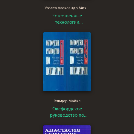
Уголев Александр Михайлович
Естественные
технологии
биологических
систем
Гельдер Майкл
Оксфордское
руководство по
психиатрии