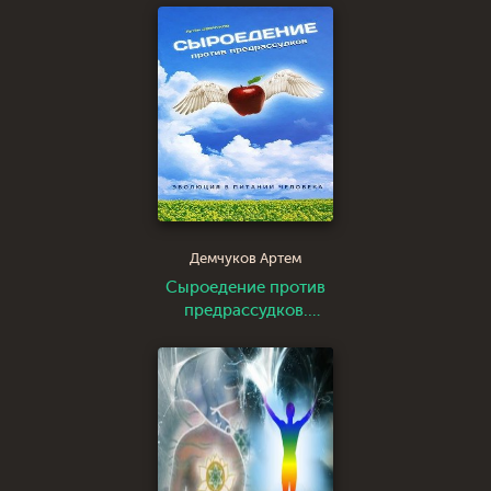
Методическое
пособие
Демчуков Артем
Сыроедение против
предрассудков.
Эволюция в питании
человека