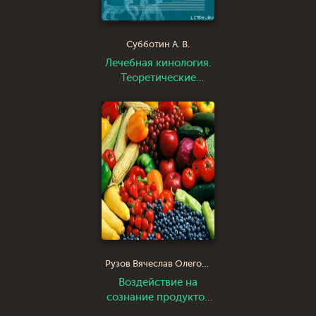
Субботин А. В.
Лечебная кинология.
Теоретические
подходы и
практическая
реализация (с илл.)
Рузов Вячеслав Олегович Патита Павана дас
Воздействие на
сознание продуктов
питания