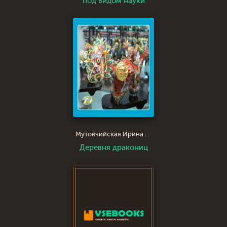
под видом науки
Мутовчийская Ирина Зиновьевна И-ра
Деревня дракониц