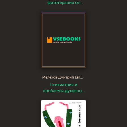
фитотерапия от
средних веков до
наших дней
Мелехов Дмитрий Евгеньевич
Психиатрия и
проблемы духовной
жизни