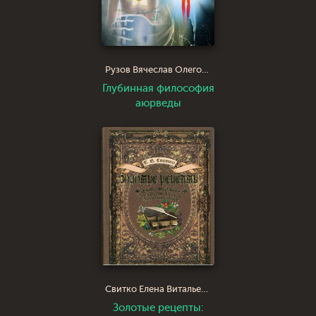
Рузов Вячеслав Олегович Патита Павана дас
Глубинная философия
аюрведы
Свитко Елена Витальевна
Золотые рецепты: