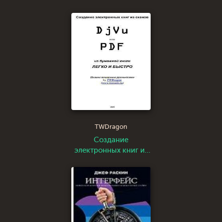
Софтостроение
изнутри
TWDragon
Создание
электронных книг из
сканов. DjVu или Pdf
из бумажной книги
легко и быстро