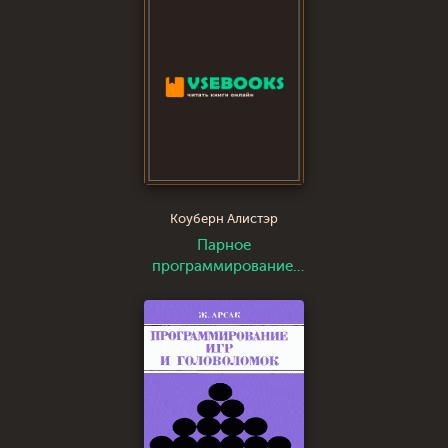
Коуберн Алистэр
Парное
программирование:
преимущества и
недостатки