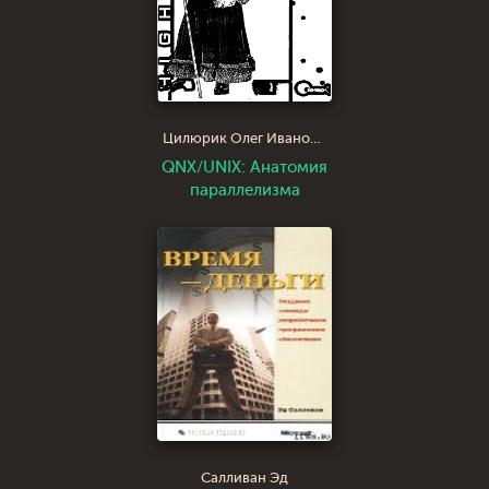
Цилюрик Олег Иванович
QNX/UNIX: Анатомия
параллелизма
Салливан Эд