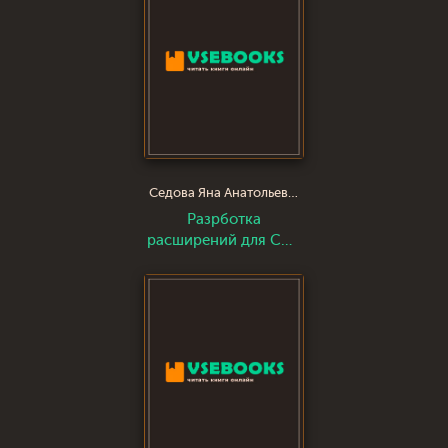
программистами
Седова Яна Анатольевна
Разрботка
расширений для CMS
Joomla