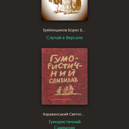
Гребенщиков Борис Борисович
Случай в Версале
Караванський Святослав Йосипович
Гумористичний
Самвидав