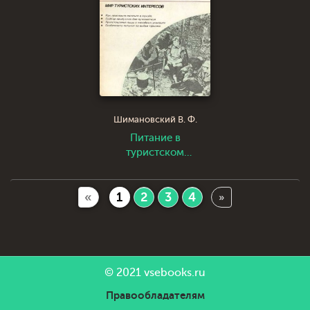
Шимановский В. Ф.
Питание в
туристском
путешествии
«
1
2
3
4
»
© 2021
vsebooks.ru
Правообладателям