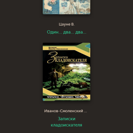
Цауне В.
Один... два... два...
Иванов-Смоленский Валерий
Записки
кладоискателя