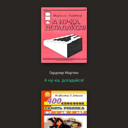
Гарднер Мартин
А ну-ка, догадайся!