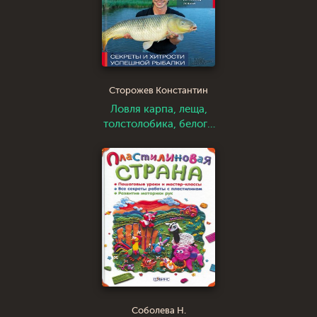
Сторожев Константин
Ловля карпа, леща,
толстолобика, белого
амура. Секреты и
хитрости успешной
рыбалки
Соболева Н.