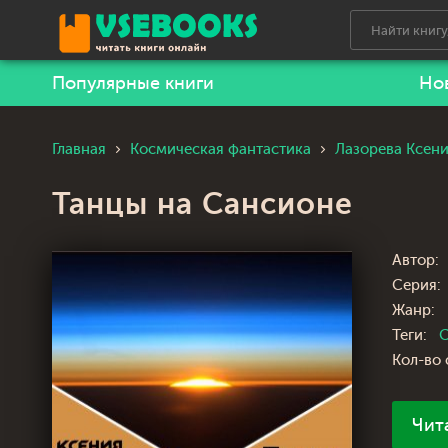
Популярные книги
Но
Главная
Космическая фантастика
Лазорева Ксен
Танцы на Сансионе
Автор:
Серия:
Жанр:
Теги:
С
Кол-во 
Чит