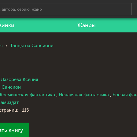
винки
Жанры
ия
Танцы на Сансионе
Лазорева Ксения
Сансион
Космическая фантастика
,
Ненаучная фантастика
,
Боевая фа
амиздат
страниц:
115
ать книгу