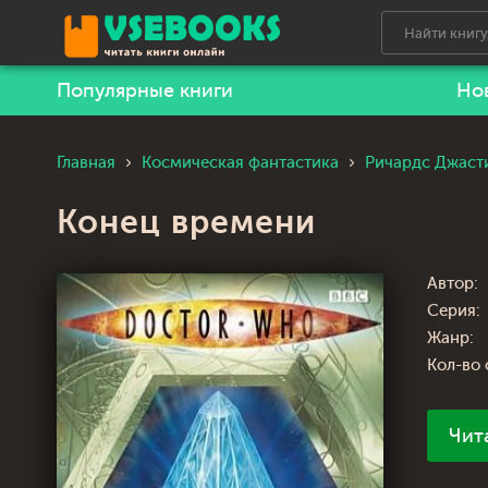
Популярные книги
Но
Главная
Космическая фантастика
Ричардс Джаст
Конец времени
Автор:
Серия:
Жанр:
Кол-во 
Чит