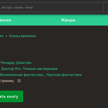
винки
Жанры
ин
Конец времени
Ричардс Джастин
Доктор Кто. Темные наследники
Космическая фантастика
,
Научная фантастика
страниц:
11
ать книгу