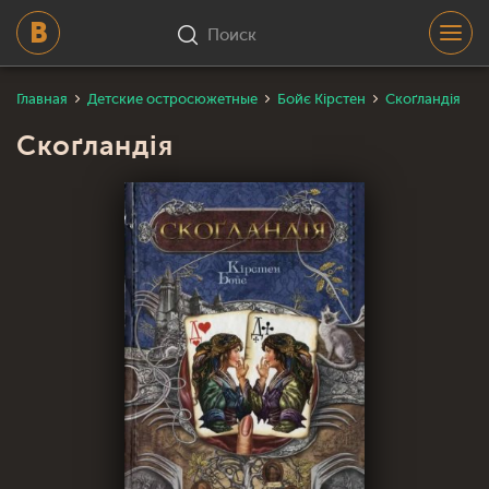
Поиск
Главная
Детские остросюжетные
Бойє Кірстен
Скоґландія
Скоґландія