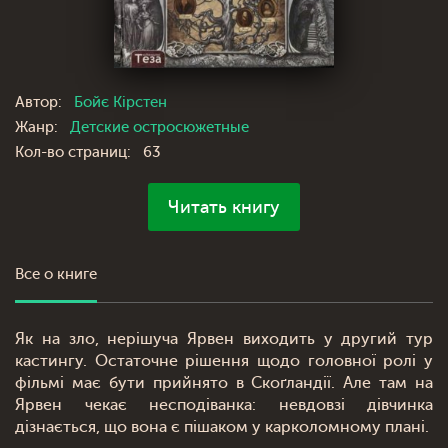
Автор:
Бойє Кірстен
Жанр:
Детские остросюжетные
Кол-во страниц:
63
Читать книгу
Все о книге
Як на зло, нерішуча Ярвен виходить у другий тур
кастингу. Остаточне рішення щодо головної ролі у
фільмі має бути прийнято в Скоґландії. Але там на
Ярвен чекає несподіванка: невдовзі дівчинка
дізнається, що вона є пішаком у карколомному плані.