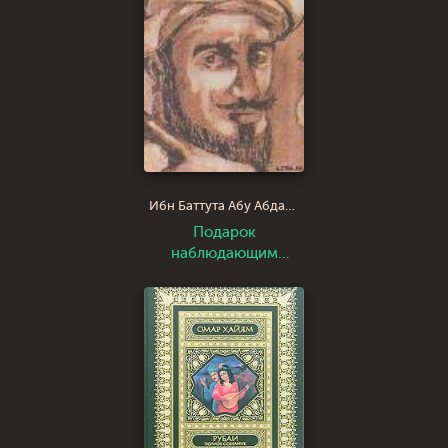
Ибн Баттута Абу Абдаллах Мухаммед
Подарок
наблюдающим
диковинки городов и
чудеса путешествий