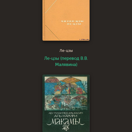
Ле-цзы
Ле-цзы (перевод В.В.
Малявина)