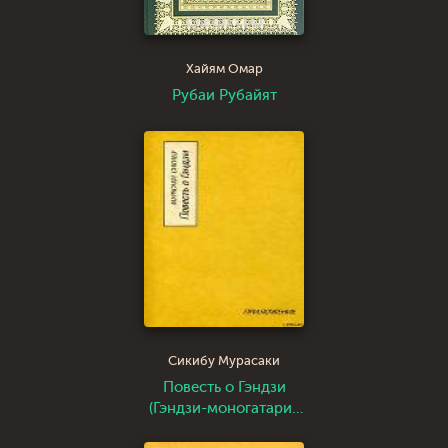
Хайям Омар
Рубаи Рубайят
Сикибу Мурасаки
Повесть о Гэндзи
(Гэндзи-моногатари).
Приложение.