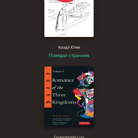
Каэдэ Юми
Поведал странник
Guanzhong Luo