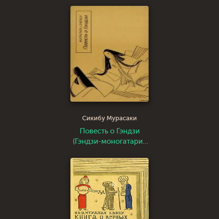
Сикибу Мурасаки
Повесть о Гэндзи
(Гэндзи-моногатари).
Книга 2