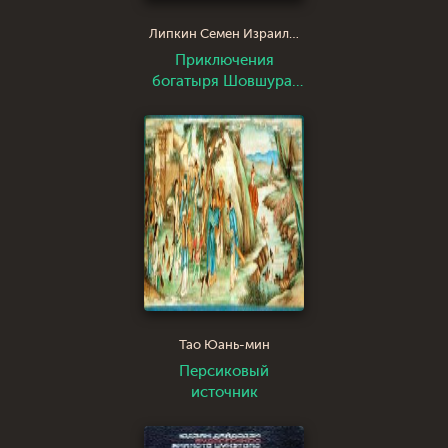
Липкин Семен Израилевич
Приключения
богатыря Шовшура,
прозванного Лотосом
(с илл.)
Тао Юань-мин
Персиковый
источник