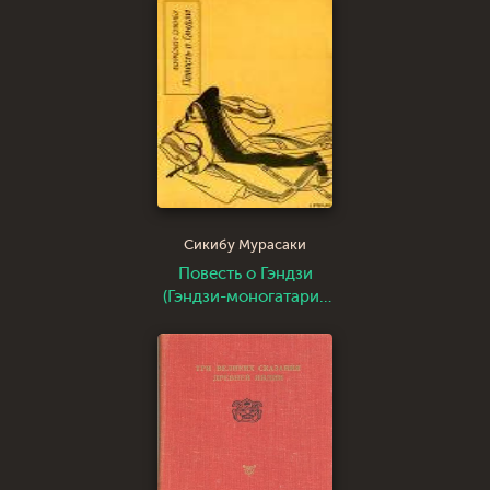
Сикибу Мурасаки
Повесть о Гэндзи
(Гэндзи-моногатари).
Книга 4.