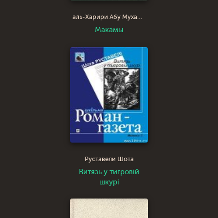
аль-Харири Абу Мухаммед аль-Касим
Макамы
Руставели Шота
Витязь у тигровій
шкурі