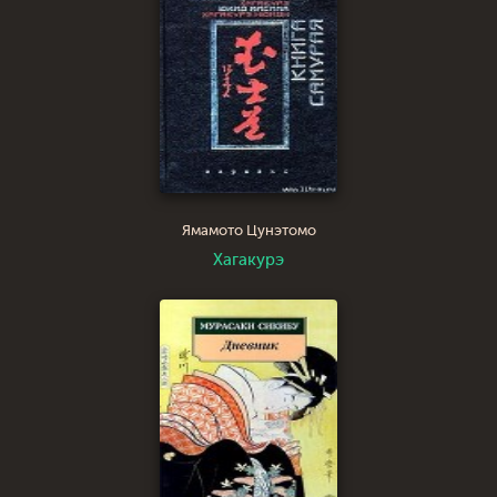
Ямамото Цунэтомо
Хагакурэ