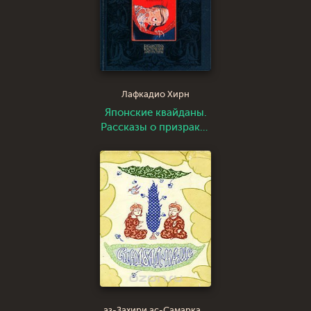
Лафкадио Хирн
Японские квайданы.
Рассказы о призраках
и сверхъестественных
явлениях
аз-Захири ас-Самарканди Мухаммад