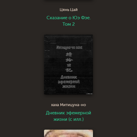
Цянь Цай
Сказание о Юэ Фэе.
Том 2
хаха Митицуна-но
Дневник эфемерной
жизни (с илл.)