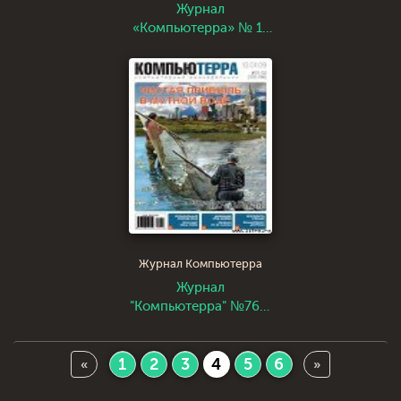
Журнал
«Компьютерра» № 11
от 20 марта 2007 года
Журнал Компьютерра
Журнал
"Компьютерра" №765-
766
1
2
3
4
5
6
«
»